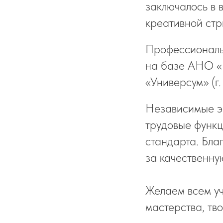
заключалось в 
креативной стр
Профессиональ
на базе АНО «
«Универсум» (г.
Независимые эк
трудовые функц
стандарта. Бла
за качественну
Желаем всем уч
мастерства, тв