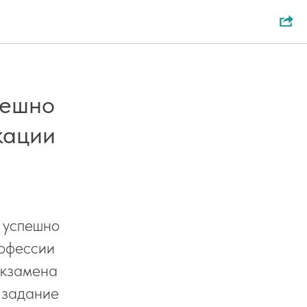
пешно
кации
, успешно
рофессии
экзамена
 задание