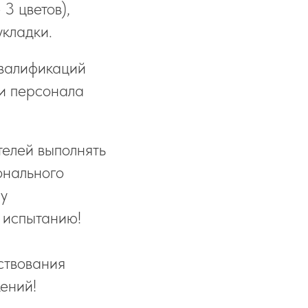
3 цветов),
кладки.
валификаций
и персонала
телей выполнять
онального
ну
у испытанию!
ствования
ений!