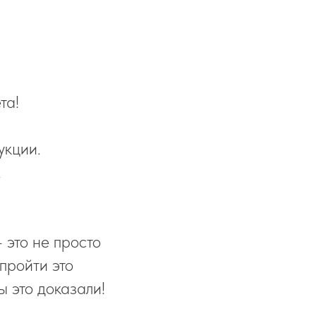
та!
кции.
.
 это не просто
пройти это
ы это доказали!